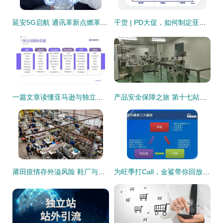
延安5G启航 通讯革新点燃革命老区数字引擎
干货 | PD大促，如何制定亚马逊站外广告投放策略突破销量？
一篇文章读懂亚马逊与独立站 站外引流与私域流量的终极解码
产品安全保障之旅 第十七站——福建厦门“站外引流”专题篇
莆田疫情存外溢风险 鞋厂与小学感染事件引发紧急防控
为旺季打Call，金鲨带你回放跨境电商精细化运营沙龙 站外引流全攻略