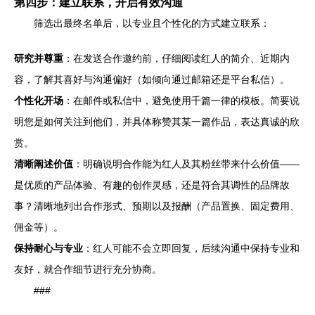
第四步：建立联系，开启有效沟通
筛选出最终名单后，以专业且个性化的方式建立联系：
研究并尊重
：在发送合作邀约前，仔细阅读红人的简介、近期内
容，了解其喜好与沟通偏好（如倾向通过邮箱还是平台私信）。
个性化开场
：在邮件或私信中，避免使用千篇一律的模板。简要说
明您是如何关注到他们，并具体称赞其某一篇作品，表达真诚的欣
赏。
清晰阐述价值
：明确说明合作能为红人及其粉丝带来什么价值——
是优质的产品体验、有趣的创作灵感，还是符合其调性的品牌故
事？清晰地列出合作形式、预期以及报酬（产品置换、固定费用、
佣金等）。
保持耐心与专业
：红人可能不会立即回复，后续沟通中保持专业和
友好，就合作细节进行充分协商。
###