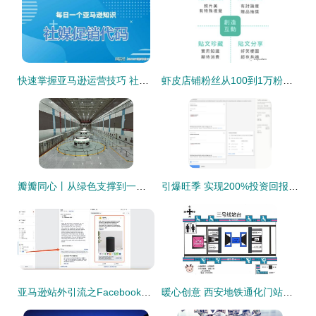
快速掌握亚马逊运营技巧 社媒促销代码与站外引流全攻略
虾皮店铺粉丝从100到1万粉之IG站外引流
瓣瓣同心丨从绿色支撑到一体发展 站外引流的生态愿景
引爆旺季 实现200%投资回报率的亚马逊站外引流秘诀
亚马逊站外引流之Facebook广告引流的简易教程
暖心创意 西安地铁通化门站推出无障碍设施手绘指引图与站外引流举措