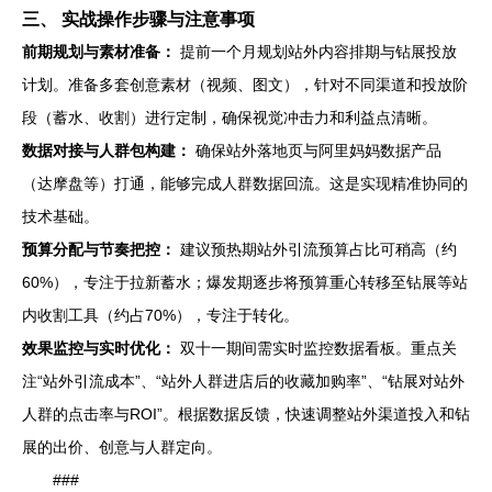
三、 实战操作步骤与注意事项
前期规划与素材准备：
提前一个月规划站外内容排期与钻展投放
计划。准备多套创意素材（视频、图文），针对不同渠道和投放阶
段（蓄水、收割）进行定制，确保视觉冲击力和利益点清晰。
数据对接与人群包构建：
确保站外落地页与阿里妈妈数据产品
（达摩盘等）打通，能够完成人群数据回流。这是实现精准协同的
技术基础。
预算分配与节奏把控：
建议预热期站外引流预算占比可稍高（约
60%），专注于拉新蓄水；爆发期逐步将预算重心转移至钻展等站
内收割工具（约占70%），专注于转化。
效果监控与实时优化：
双十一期间需实时监控数据看板。重点关
注“站外引流成本”、“站外人群进店后的收藏加购率”、“钻展对站外
人群的点击率与ROI”。根据数据反馈，快速调整站外渠道投入和钻
展的出价、创意与人群定向。
###