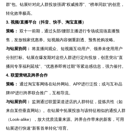
群”包。钻展针对此人群投放强调“权威推荐”、“榜单同款”的创意，
转化效率极高。
3. 视频/直播平台（抖音、快手、淘宝直播）
策略：
双十一前期，通过头部/腰部主播进行专场或混场直播预
售，发放独家优惠券。短视频内容侧重剧透、预售抢购攻略。
与钻展协同：
将直播间观众、短视频互动用户、领券未使用用户
分别打标。钻展在爆发期对这些人群进行定向投放，创意突出“直
播间专享福利延续”、“优惠券即将过期”等紧迫感信息，强力催付。
4. 联盟营销及跨界合作
策略：
通过淘宝客网络在站外网站、APP进行泛投；或与互补品
牌/IP进行跨界联合推广，互相导流。
与钻展协同：
监测通过联盟渠道进店的人群特征，提炼共性（如
来自某些垂直网站）。在钻展中拓展投放与该特征相似的通投人群
（Look-alike），放大优质流量来源。跨界合作带来的新客，可用
钻展进行快速“新客首单转化”培育。