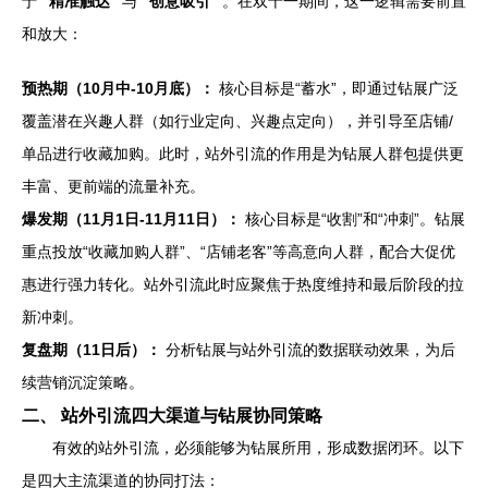
于
“精准触达”
与
“创意吸引”
。在双十一期间，这一逻辑需要前置
和放大：
预热期（10月中-10月底）：
核心目标是“蓄水”，即通过钻展广泛
覆盖潜在兴趣人群（如行业定向、兴趣点定向），并引导至店铺/
单品进行收藏加购。此时，站外引流的作用是为钻展人群包提供更
丰富、更前端的流量补充。
爆发期（11月1日-11月11日）：
核心目标是“收割”和“冲刺”。钻展
重点投放“收藏加购人群”、“店铺老客”等高意向人群，配合大促优
惠进行强力转化。站外引流此时应聚焦于热度维持和最后阶段的拉
新冲刺。
复盘期（11日后）：
分析钻展与站外引流的数据联动效果，为后
续营销沉淀策略。
二、 站外引流四大渠道与钻展协同策略
有效的站外引流，必须能够为钻展所用，形成数据闭环。以下
是四大主流渠道的协同打法：