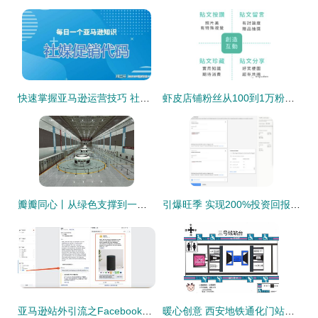
快速掌握亚马逊运营技巧 社媒促销代码与站外引流全攻略
虾皮店铺粉丝从100到1万粉之IG站外引流
瓣瓣同心丨从绿色支撑到一体发展 站外引流的生态愿景
引爆旺季 实现200%投资回报率的亚马逊站外引流秘诀
亚马逊站外引流之Facebook广告引流的简易教程
暖心创意 西安地铁通化门站推出无障碍设施手绘指引图与站外引流举措