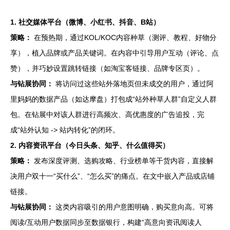
1. 社交媒体平台（微博、小红书、抖音、B站）
策略：
在预热期，通过KOL/KOC内容种草（测评、教程、好物分
享），植入品牌或产品关键词。在内容中引导用户互动（评论、点
赞），并巧妙设置跳转链接（如淘宝客链接、品牌专区页）。
与钻展协同：
将访问过这些站外落地页但未成交的用户，通过阿
里妈妈的数据产品（如达摩盘）打包成“站外种草人群”自定义人群
包。在钻展中对该人群进行高频次、高优惠度的广告追投，完
成“站外认知 -> 站内转化”的闭环。
2. 内容资讯平台（今日头条、知乎、什么值得买）
策略：
发布深度评测、选购攻略、行业榜单等干货内容，直接解
决用户双十一“买什么”、“怎么买”的痛点。在文中嵌入产品或店铺
链接。
与钻展协同：
这类内容吸引的用户意图明确，购买意向高。可将
阅读/互动用户数据同步至数据银行，构建“高意向资讯阅读人