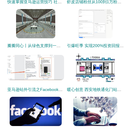
快速掌握亚马逊运营技巧 社媒促销代码与站外引流全攻略
虾皮店铺粉丝从100到1万粉之IG站外引流
瓣瓣同心丨从绿色支撑到一体发展 站外引流的生态愿景
引爆旺季 实现200%投资回报率的亚马逊站外引流秘诀
亚马逊站外引流之Facebook广告引流的简易教程
暖心创意 西安地铁通化门站推出无障碍设施手绘指引图与站外引流举措