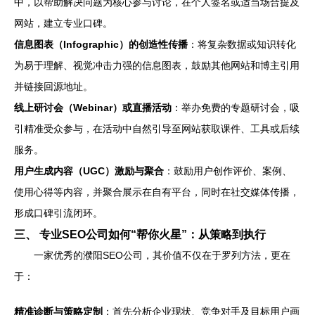
中，以帮助解决问题为核心参与讨论，在个人签名或适当场合提及
网站，建立专业口碑。
信息图表（Infographic）的创造性传播
：将复杂数据或知识转化
为易于理解、视觉冲击力强的信息图表，鼓励其他网站和博主引用
并链接回源地址。
线上研讨会（Webinar）或直播活动
：举办免费的专题研讨会，吸
引精准受众参与，在活动中自然引导至网站获取课件、工具或后续
服务。
用户生成内容（UGC）激励与聚合
：鼓励用户创作评价、案例、
使用心得等内容，并聚合展示在自有平台，同时在社交媒体传播，
形成口碑引流闭环。
三、 专业SEO公司如何“帮你火星”：从策略到执行
一家优秀的濮阳SEO公司，其价值不仅在于罗列方法，更在
于：
精准诊断与策略定制
：首先分析企业现状、竞争对手及目标用户画