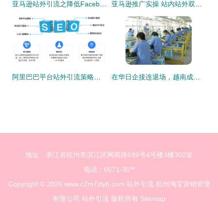
亚马逊站外引流之降低Facebook广告成本的七大诀窍
亚马逊推广实操 站内站外双向引流变现，站外引流篇
阿里巴巴平台站外引流策略全解析 拓展流量渠道，驱动业务增长
在华日企接连退场，越南成为外资新宠 我们依然是世界工厂的思考
地址：浙江省杭州市滨江区网商路699号4号楼3楼302室
电话：0571-35**
Copyright © 2026
www.c2m7zlyh.com
站外引流
杭州淘宝营销管理
有限公司
站外引流
版权所有
Sitemap